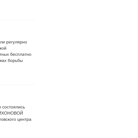
али регулярно
кой
тных бесплатно
мках борьбы
 состоялись
и ТИХОНОВОЙ
овского центра