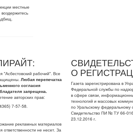
фекции местные
: воздержитесь
адбищ.
ПИРАЙТ:
СВИДЕТЕЛЬС
О РЕГИСТРАЦ
я "Асбестовский рабочий". Все
защищены.
Любая перепечатка
Газета зарегистрирована в Уп
сьменного согласия
Федеральной службы по надзо
бладателя запрещена.
в сфере связи, информационн
тение авторских прав:
технологий и массовых коммун
4365) 7-57-58.
по Уральскому федеральному о
Свидетельство ПИ № ТУ 66-016
23.12.2016 г.
ержание рекламных материалов
я ответственности не несет. За