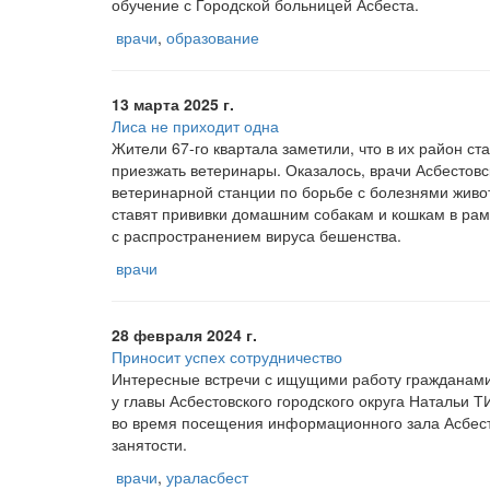
обучение с Городской больницей Асбеста.
врачи
,
образование
13 марта 2025 г.
Лиса не приходит одна
Жители 67-го квартала заметили, что в их район ст
приезжать ветеринары. Оказалось, врачи Асбестовс
ветеринарной станции по борьбе с болезнями живо
ставят прививки домашним собакам и кошкам в ра
с распространением вируса бешенства.
врачи
28 февраля 2024 г.
Приносит успех сотрудничество
Интересные встречи с ищущими работу гражданами
у главы Асбестовского городского округа Наталь
во время посещения информационного зала Асбест
занятости.
врачи
,
ураласбест