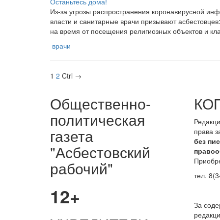
Останьтесь дома!
Из-за угрозы распространения коронавирусной ин
власти и санитарные врачи призывают асбестовцев
на время от посещения религиозных объектов и кл
врачи
1
2
Ctrl →
Общественно-
КО
политическая
Редакци
газета
права 
без пи
"Асбестовский
правоо
Приобре
рабочий"
тел. 8(3
12+
За сод
редакци