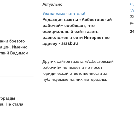
Актуально
Ч
"
Уважаемые читатели!
23
Редакция газеты «Асбестовский
р
рабочий» сообщает, что
официальный сайт газеты
2
расположен в сети Интернет по
инии боевого
адресу
- arasb.ru
рации. Именно
ствий Вадимом
Других сайтов газета «Асбестовский
рабочий» не имеет и не несет
юридической ответственности за
публикуемые на них материалы.
горазды
я. Не стала