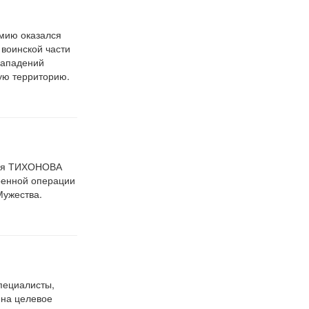
армию
оказался
 воинской части
нападений
кую территорию.
лья ТИХОНОВА
оенной операции
ужества.
пециалисты,
 на целевое