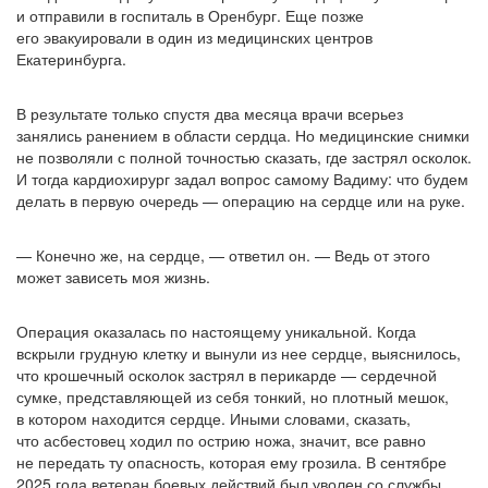
и отправили в госпиталь в Оренбург. Еще позже
его эвакуировали в один из медицинских центров
Екатеринбурга.
В результате только спустя два месяца врачи всерьез
занялись ранением в области сердца. Но медицинские снимки
не позволяли с полной точностью сказать, где застрял осколок.
И тогда кардиохирург задал вопрос самому Вадиму: что будем
делать в первую очередь — операцию на сердце или на руке.
— Конечно же, на сердце, — ответил он. — Ведь от этого
может зависеть моя жизнь.
Операция оказалась по настоящему уникальной. Когда
вскрыли грудную клетку и вынули из нее сердце, выяснилось,
что крошечный осколок застрял в перикарде — сердечной
сумке, представляющей из себя тонкий, но плотный мешок,
в котором находится сердце. Иными словами, сказать,
что асбестовец ходил по острию ножа, значит, все равно
не передать ту опасность, которая ему грозила. В сентябре
2025 года ветеран боевых действий был уволен со службы