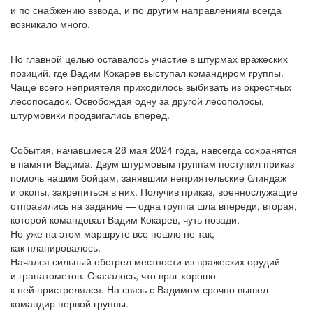
и по снабжению взвода, и по другим направлениям всегда
возникало много.
Но главной целью оставалось участие в штурмах вражеских
позиций, где Вадим Кокарев выступал командиром группы.
Чаще всего неприятеля приходилось выбивать из окрестных
лесопосадок. Освобождая одну за другой лесополосы,
штурмовики продвигались вперед.
События, начавшиеся 28 мая 2024 года, навсегда сохранятся
в памяти Вадима. Двум штурмовым группам поступил приказ
помочь нашим бойцам, занявшим неприятельские блиндаж
и окопы, закрепиться в них. Получив приказ, военнослужащие
отправились на задание — одна группа шла впереди, вторая,
которой командовал Вадим Кокарев, чуть позади.
Но уже на этом маршруте все пошло не так,
как планировалось.
Начался сильный обстрел местности из вражеских орудий
и гранатометов. Оказалось, что враг хорошо
к ней пристрелялся. На связь с Вадимом срочно вышел
командир первой группы.