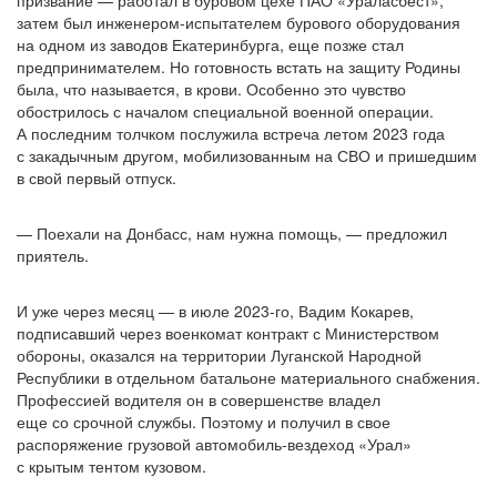
призвание — работал в буровом цехе ПАО
«Ураласбест
»,
затем был инженером-испытателем бурового оборудования
на одном из заводов Екатеринбурга, еще позже стал
предпринимателем. Но готовность встать на защиту Родины
была, что называется, в крови. Особенно это чувство
обострилось с началом специальной военной операции.
А последним толчком послужила встреча летом 2023 года
с закадычным другом, мобилизованным на СВО и пришедшим
в свой первый отпуск.
— Поехали на Донбасс, нам нужна помощь, — предложил
приятель.
И уже через месяц — в июле 2023-го, Вадим Кокарев,
подписавший через военкомат контракт с Министерством
обороны, оказался на территории Луганской Народной
Республики в отдельном батальоне материального снабжения.
Профессией водителя он в совершенстве владел
еще со срочной службы. Поэтому и получил в свое
распоряжение грузовой автомобиль-вездеход
«Урал
»
с крытым тентом кузовом.