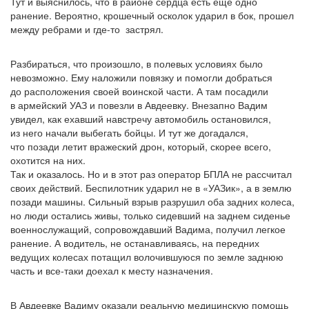
Тут и выяснилось, что в районе сердца есть еще одно
ранение. Вероятно, крошечный осколок ударил в бок, прошел
между ребрами и
где-то
застрял.
Разбираться, что произошло, в полевых условиях было
невозможно. Ему наложили повязку и помогли добраться
до расположения своей воинской части. А там посадили
в армейский УАЗ и повезли в Авдеевку. Внезапно Вадим
увидел, как ехавший навстречу автомобиль остановился,
из него начали выбегать бойцы. И тут же догадался,
что позади летит вражеский дрон, который, скорее всего,
охотится на них.
Так и оказалось. Но и в этот раз оператор БПЛА не рассчитал
своих действий. Беспилотник ударил не в
«УАЗик
», а в землю
позади машины. Сильный взрыв разрушил оба задних колеса,
но люди остались живы, только сидевший на заднем сиденье
военнослужащий, сопровождавший Вадима, получил легкое
ранение. А водитель, не останавливаясь, на передних
ведущих колесах потащил волочившуюся по земле заднюю
часть и все-таки доехал к месту назначения.
В Авдеевке Вадиму оказали реальную медицинскую помощь