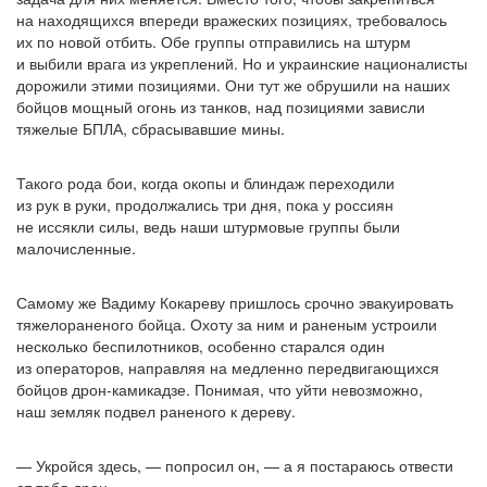
на находящихся впереди вражеских позициях, требовалось
их по новой отбить. Обе группы отправились на штурм
и выбили врага из укреплений. Но и украинские националисты
дорожили этими позициями. Они тут же обрушили на наших
бойцов мощный огонь из танков, над позициями зависли
тяжелые БПЛА, сбрасывавшие мины.
Такого рода бои, когда окопы и блиндаж переходили
из рук в руки, продолжались три дня, пока у россиян
не иссякли силы, ведь наши штурмовые группы были
малочисленные.
Самому же Вадиму Кокареву пришлось срочно эвакуировать
тяжелораненого бойца. Охоту за ним и раненым устроили
несколько беспилотников, особенно старался один
из операторов, направляя на медленно передвигающихся
бойцов дрон-камикадзе. Понимая, что уйти невозможно,
наш земляк подвел раненого к дереву.
— Укройся здесь, — попросил он, — а я постараюсь отвести