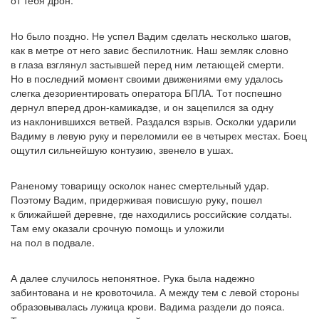
от тебя дрон.
Но было поздно. Не успел Вадим сделать несколько шагов,
как в метре от него завис беспилотник. Наш земляк словно
в глаза взглянул застывшей перед ним летающей смерти.
Но в последний момент своими движениями ему удалось
слегка дезориентировать оператора БПЛА. Тот поспешно
дернул вперед дрон-камикадзе, и он зацепился за одну
из наклонившихся ветвей. Раздался взрыв. Осколки ударили
Вадиму в левую руку и переломили ее в четырех местах. Боец
ощутил сильнейшую контузию, звенело в ушах.
Раненому товарищу осколок нанес смертельный удар.
Поэтому Вадим, придерживая повисшую руку, пошел
к ближайшей деревне, где находились российские солдаты.
Там ему оказали срочную помощь и уложили
на пол в подвале.
А далее случилось непонятное. Рука была надежно
забинтована и не кровоточила. А между тем с левой стороны
образовывалась лужица крови. Вадима раздели до пояса.