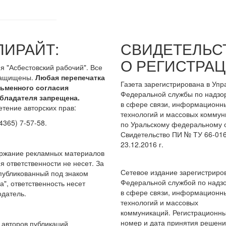
ПИРАЙТ:
СВИДЕТЕЛЬС
О РЕГИСТРАЦ
я "Асбестовский рабочий". Все
защищены.
Любая перепечатка
Газета зарегистрирована в Уп
сьменного согласия
Федеральной службы по надзо
бладателя запрещена.
в сфере связи, информационн
тение авторских прав:
технологий и массовых коммун
4365) 7-57-58.
по Уральскому федеральному о
Свидетельство ПИ № ТУ 66-016
23.12.2016 г.
ержание рекламных материалов
я ответственности не несет. За
Сетевое издание зарегистриро
опубликованный под знаком
Федеральной службой по надз
а", ответственность несет
в сфере связи, информационн
датель.
технологий и массовых
коммуникаций. Регистрационн
номер и дата принятия решен
авторов публикаций