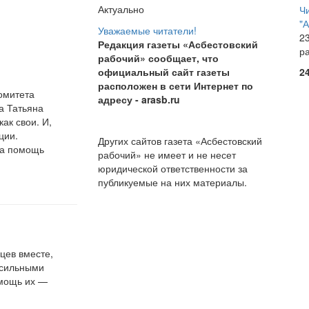
Актуально
Ч
"
Уважаемые читатели!
23
Редакция газеты «Асбестовский
р
рабочий» сообщает, что
официальный сайт газеты
2
расположен в сети Интернет по
омитета
адресу
- arasb.ru
а Татьяна
к свои. И,
ции.
Других сайтов газета «Асбестовский
на помощь
рабочий» не имеет и не несет
юридической ответственности за
публикуемые на них материалы.
цев вместе,
 сильными
омощь их —