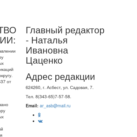
ТВО
Главный редактор
ИИ:
- Наталья
Ивановна
равлении
Цаценко
ру
ых
икаций
Адрес редакции
кругу.
37 от
624260, г. Асбест, ул. Садовая, 7.
Тел. 8(343-65)7-57-58.
вано
Email:
ar_asb@mail.ru
ору
ых
ый
ия