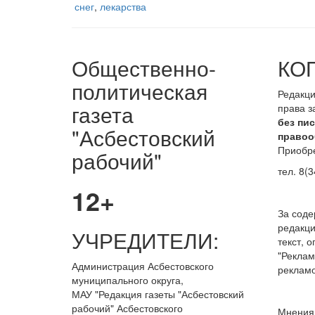
снег
,
лекарства
Общественно-
КО
политическая
Редакци
газета
права 
без пи
"Асбестовский
правоо
Приобре
рабочий"
тел. 8(3
12+
За сод
редакци
УЧРЕДИТЕЛИ:
текст, 
"Реклам
Администрация Асбестовского
рекламо
муниципального округа,
МАУ
"Редакция
газеты "Асбестовский
рабочий" Асбестовского
Мнения 