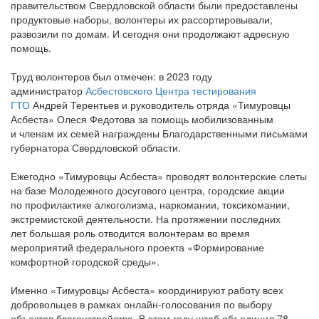
правительством Свердловской области были предоставлены
продуктовые наборы, волонтеры их рассортировывали,
развозили по домам. И сегодня они продолжают адресную
помощь.
Труд волонтеров был отмечен: в 2023 году
администратор
Асбестовского Центра тестирования
ГТО
Андрей Терентьев и руководитель отряда
«Тимуровцы
Асбеста» Олеся Федотова за помощь мобилизованным
и членам их семей награждены Благодарственными письмами
губернатора Свердловской области.
Ежегодно
«Тимуровцы
Асбеста» проводят волонтерские слеты
на базе Молодежного досугового центра, городские акции
по профилактике алкоголизма, наркомании, токсикомании,
экстремистской деятельности. На протяжении последних
лет большая роль отводится волонтерам во время
мероприятий федерального проекта
«Формирование
комфортной городской среды».
Именно
«Тимуровцы
Асбеста» координируют работу всех
добровольцев в рамках онлайн-голосования по выбору
объектов благоустройства. В этом году штаб объединил 78