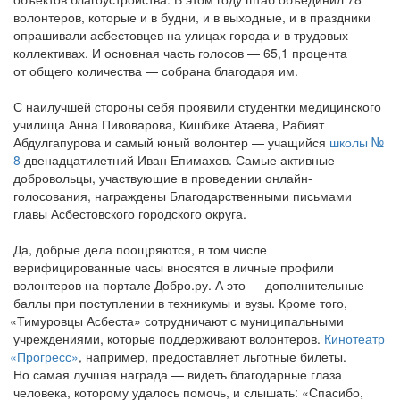
волонтеров, которые и в будни, и в выходные, и в праздники
опрашивали асбестовцев на улицах города и в трудовых
коллективах. И основная часть голосов — 65,1 процента
от общего количества — собрана благодаря им.
С наилучшей стороны себя проявили студентки медицинского
училища Анна Пивоварова, Кишбике Атаева, Рабият
Абдулгапурова и самый юный волонтер — учащийся
школы №
8
двенадцатилетний Иван Епимахов. Самые активные
добровольцы, участвующие в проведении онлайн-
голосования, награждены Благодарственными письмами
главы Асбестовского городского округа.
Да, добрые дела поощряются, в том числе
верифицированные часы вносятся в личные профили
волонтеров на портале Добро.ру. А это — дополнительные
баллы при поступлении в техникумы и вузы. Кроме того,
«Тимуровцы
Асбеста» сотрудничают с муниципальными
учреждениями, которые поддерживают волонтеров.
Кинотеатр
«Прогресс
»
, например, предоставляет льготные билеты.
Но самая лучшая награда — видеть благодарные глаза
человека, которому удалось помочь, и слышать:
«Спасибо
,