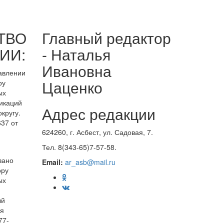
ТВО
Главный редактор
ИИ:
- Наталья
Ивановна
равлении
Цаценко
ру
ых
икаций
Адрес редакции
кругу.
37 от
624260, г. Асбест, ул. Садовая, 7.
Тел. 8(343-65)7-57-58.
вано
Email:
ar_asb@mail.ru
ору
ых
ый
ия
77-