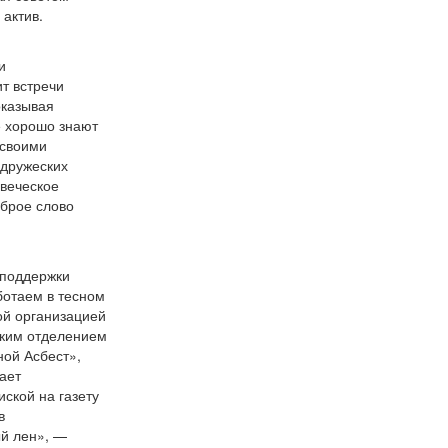
актив.
и
ит встречи
оказывая
е хорошо знают
 своими
 дружеских
овеческое
оброе слово
 поддержки
ботаем в тесном
кой организацией
ским отделением
ой Асбест»,
вает
ской на газету
в
ый
лен», —