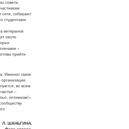
ны совета
участникам
т сети, собирают
со студентами
та ветеранов
ят около
торых
 плечами –
готовы прийти
а. Именно такое
 организации.
луются, во всем
счастье –
пыт, оптимизм!».
сообществу
ого
Л. ШАНЬГИНА.
Фото автора.