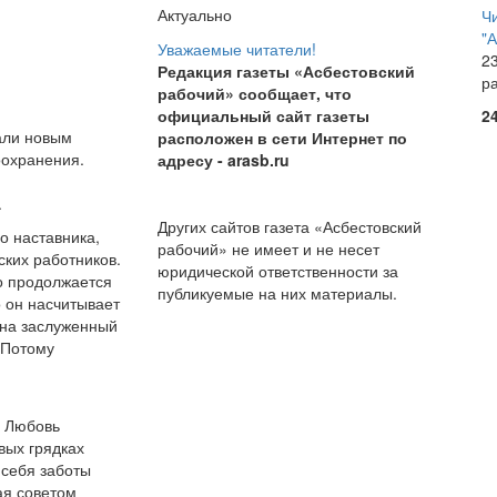
Актуально
Ч
"
Уважаемые читатели!
23
Редакция газеты «Асбестовский
р
рабочий» сообщает, что
официальный сайт газеты
2
али новым
расположен в сети Интернет по
оохранения.
адресу
- arasb.ru
.
Других сайтов газета «Асбестовский
о наставника,
рабочий» не имеет и не несет
ских работников.
юридической ответственности за
то продолжается
публикуемые на них материалы.
 он насчитывает
 на заслуженный
. Потому
я Любовь
вых грядках
 себя заботы
ая советом