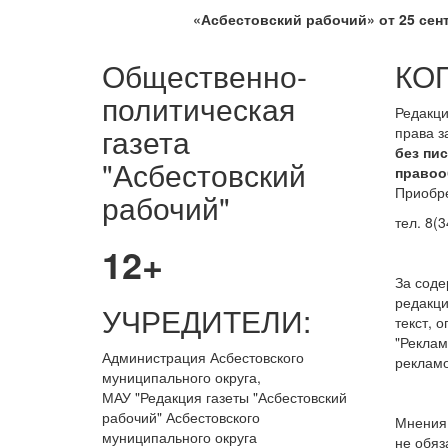
«Асбестовский
рабочий» от 25 сент
Общественно-
КО
политическая
Редакци
газета
права 
без пи
"Асбестовский
правоо
Приобре
рабочий"
тел. 8(3
12+
За сод
редакци
УЧРЕДИТЕЛИ:
текст, 
"Реклам
Администрация Асбестовского
рекламо
муниципального округа,
МАУ
"Редакция
газеты "Асбестовский
рабочий" Асбестовского
Мнения 
муниципального округа
не обяз