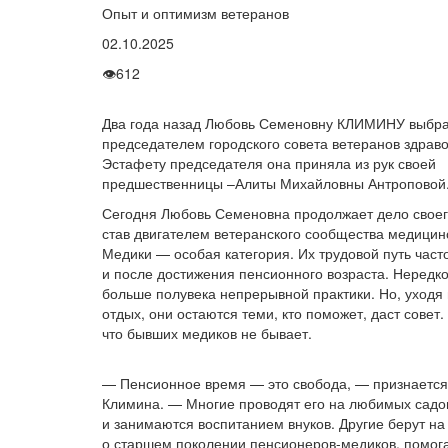
Опыт и оптимизм ветеранов
02.10.2025
👁
612
Два года назад Любовь Семеновну КЛИМИНУ выбр
председателем городского совета ветеранов здрав
Эстафету председателя она приняла из рук своей
предшественницы –Алиты Михайловны Антроповой
Сегодня Любовь Семеновна продолжает дело своег
став двигателем ветеранского сообщества медицин
Медики — особая категория. Их трудовой путь час
и после достижения пенсионного возраста. Нередко
больше полувека непрерывной практики. Но, уходя
отдых, они остаются теми, кто поможет, даст совет
что бывших медиков не бывает.
— Пенсионное время — это свобода, — признаетс
Климина. — Многие проводят его на любимых садо
и занимаются воспитанием внуков. Другие берут на
о старшем поколении пенсионеров-медиков, помог