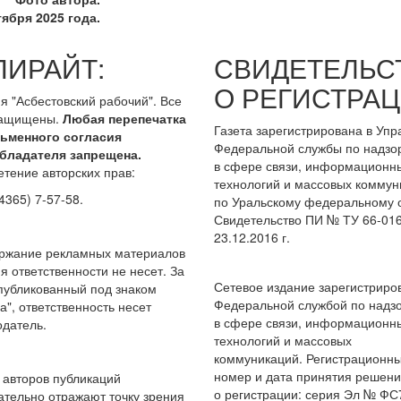
ября 2025 года.
ПИРАЙТ:
СВИДЕТЕЛЬС
О РЕГИСТРАЦ
я "Асбестовский рабочий". Все
защищены.
Любая перепечатка
Газета зарегистрирована в Уп
сьменного согласия
Федеральной службы по надзо
бладателя запрещена.
в сфере связи, информационн
тение авторских прав:
технологий и массовых коммун
4365) 7-57-58.
по Уральскому федеральному о
Свидетельство ПИ № ТУ 66-016
23.12.2016 г.
ержание рекламных материалов
я ответственности не несет. За
Сетевое издание зарегистриро
опубликованный под знаком
Федеральной службой по надз
а", ответственность несет
в сфере связи, информационн
датель.
технологий и массовых
коммуникаций. Регистрационн
номер и дата принятия решен
авторов публикаций
о регистрации: серия Эл № ФС
ательно отражают точку зрения