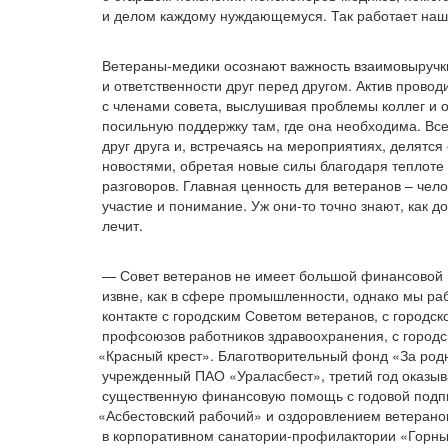
и делом каждому нуждающемуся. Так работает наш 
Ветераны-медики осознают важность взаимовыручк
и ответственности друг перед другом. Актив провод
с членами совета, выслушивая проблемы коллег и 
посильную поддержку там, где она необходима. Вс
друг друга и, встречаясь на мероприятиях, делятся
новостями, обретая новые силы благодаря теплоте
разговоров. Главная ценность для ветеранов – чел
участие и понимание. Уж они-то точно знают, как д
лечит.
— Совет ветеранов не имеет большой финансовой
извне, как в сфере промышленности, однако мы ра
контакте с городским Советом ветеранов, с городс
профсоюзов работников здравоохранения, с город
«Красный
крест». Благотворительный фонд
«За
родн
учрежденный ПАО
«Ураласбест
», третий год оказы
существенную финансовую помощь с годовой подпи
«Асбестовский
рабочий» и оздоровлением ветерано
в корпоративном санатории-профилактории
«Горн