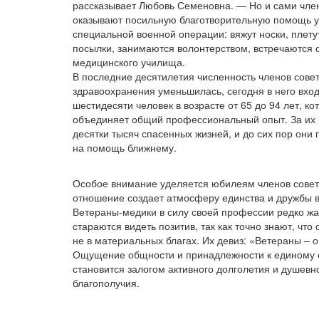
рассказывает Любовь Семеновна. — Но и сами чле
оказывают посильную благотворительную помощь 
специальной военной операции: вяжут носки, плету
посылки, занимаются волонтерством, встречаются 
медицинского училища.
В последние десятилетия численность членов сове
здравоохранения уменьшилась, сегодня в него вход
шестидесяти человек в возрасте от 65 до 94 лет, ко
объединяет общий профессиональный опыт. За их
десятки тысяч спасенных жизней, и до сих пор они 
на помощь ближнему.
Особое внимание уделяется юбилеям членов совет
отношение создает атмосферу единства и дружбы в
Ветераны-медики в силу своей профессии редко жа
стараются видеть позитив, так как точно знают, что 
не в материальных благах. Их девиз:
«Ветераны
– о
Ощущение общности и принадлежности к единому 
становится залогом активного долголетия и душевн
благополучия.