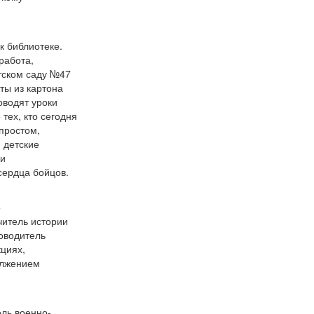
к библиотеке.
работа,
етском саду №47
ты из картона
оводят уроки
 тех, кто сегодня
простом,
 детские
ми
сердца бойцов.
о
читель истории
оводитель
кциях,
олжением
ель военно-