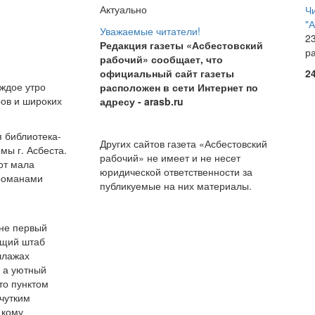
Актуально
Ч
"
Уважаемые читатели!
23
Редакция газеты «Асбестовский
р
рабочий» сообщает, что
официальный сайт газеты
2
аждое утро
расположен в сети Интернет по
ров и широких
адресу
- arasb.ru
 библиотека-
Других сайтов газета «Асбестовский
ы г. Асбеста.
рабочий» не имеет и не несет
от мала
юридической ответственности за
 романами
публикуемые на них материалы.
 не первый
ящий штаб
ллажах
 а уютный
то пунктом
 чутким
 кому