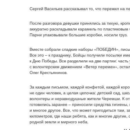
Сергей Васильев рассказывал то, что пережил на п
После разговора девушки принялись за тихую, кроп
аккуратно раскладывали карамель по пластиковым 
Парни упаковывали большие коробки, носили груз.
Вместе собрали сладкие наборы
«ПОБЕДИН
», пись
Все это – к празднику. Бойцы получили посылки им
к Дню Победы. Все разделили на две партии: часть
с волонтерским движением
«Ветер
перемен», остал
Олег Крестьянинов.
За каждым письмом, каждой конфетой, каждой коро
не один человек, а целая цепочка: детский сад, шко
волонтеры и неравнодушные жители Черемши. К от
готовились заранее – приносили средства гигиены,
и многое другое. Все, что может пригодиться там, з
километров, где наши ребята, как и многие другие, 
родной земли и мирного неба.