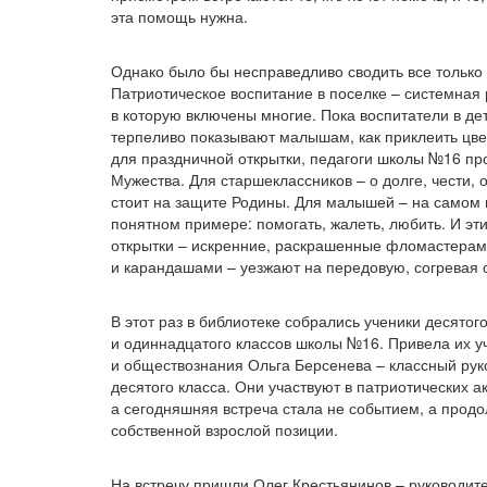
эта помощь нужна.
Однако было бы несправедливо сводить все только 
Патриотическое воспитание в поселке – системная 
в которую включены многие. Пока воспитатели в д
терпеливо показывают малышам, как приклеить цве
для праздничной открытки, педагоги школы №16 пр
Мужества. Для старшеклассников – о долге, чести, о
стоит на защите Родины. Для малышей – на самом 
понятном примере: помогать, жалеть, любить. И эти
открытки – искренние, раскрашенные фломастера
и карандашами – уезжают на передовую, согревая 
В этот раз в библиотеке собрались ученики десятог
и одиннадцатого классов школы №16. Привела их у
и обществознания Ольга Берсенева – классный рук
десятого класса. Они участвуют в патриотических а
а сегодняшняя встреча стала не событием, а прод
собственной взрослой позиции.
На встречу пришли Олег Крестьянинов – руководит