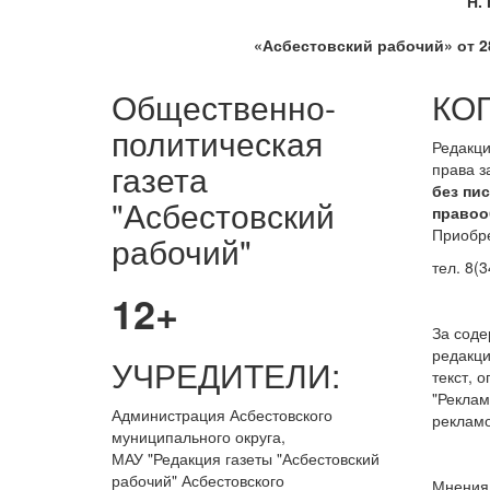
Н.
«Асбестовский
рабочий» от 28
Общественно-
КО
политическая
Редакци
газета
права 
без пи
"Асбестовский
правоо
Приобре
рабочий"
тел. 8(3
12+
За сод
редакци
УЧРЕДИТЕЛИ:
текст, 
"Реклам
Администрация Асбестовского
рекламо
муниципального округа,
МАУ
"Редакция
газеты "Асбестовский
рабочий" Асбестовского
Мнения 