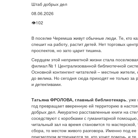
Штаб добрых дел
08.06.2026
👁
102
В поселке Черемша живут обычные люди. Те, кто к
спешит на работу, растит детей. Нет торговых цент
проспектов, но зато царит тишина.
Сердцем этой неприметной жизни стала поселковая
филиал № 1 Централизованной библиотечной систем
Основной контингент читателей – местные жители, 
до велика. Но сегодня сюда приходят не только за
и детективами.
Татьяна ФРОЛОВА, главный библиотекарь
, уже
год превращает вверенную ей территорию в насто
добрых дел. Аккуратно расставленные книги на сте
соседствуют с коробками с гуманитарной помощью,
читальный зал на время становится то мастерской, 
сбора, то местом живого разговора. Именно под ее
присмотром встречаются те, кто хочет помочь, и те,