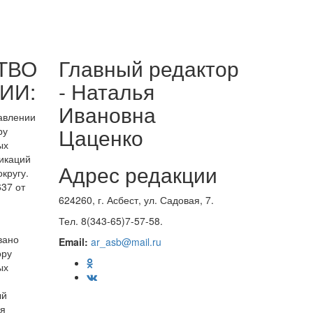
ТВО
Главный редактор
ИИ:
- Наталья
Ивановна
равлении
Цаценко
ру
ых
икаций
Адрес редакции
кругу.
37 от
624260, г. Асбест, ул. Садовая, 7.
Тел. 8(343-65)7-57-58.
вано
Email:
ar_asb@mail.ru
ору
ых
ый
ия