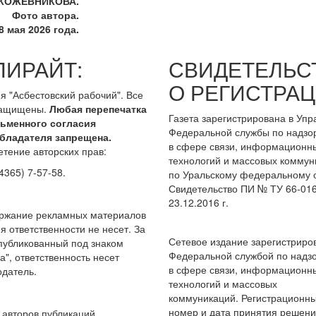
 КОЖЕВНИКОВА.
Фото автора.
 мая 2026 года.
ПИРАЙТ:
СВИДЕТЕЛЬС
О РЕГИСТРАЦ
я "Асбестовский рабочий". Все
защищены.
Любая перепечатка
Газета зарегистрирована в Уп
сьменного согласия
Федеральной службы по надзо
бладателя запрещена.
в сфере связи, информационн
тение авторских прав:
технологий и массовых коммун
4365) 7-57-58.
по Уральскому федеральному о
Свидетельство ПИ № ТУ 66-016
23.12.2016 г.
ержание рекламных материалов
я ответственности не несет. За
Сетевое издание зарегистриро
опубликованный под знаком
Федеральной службой по надз
а", ответственность несет
в сфере связи, информационн
датель.
технологий и массовых
коммуникаций. Регистрационн
номер и дата принятия решен
авторов публикаций