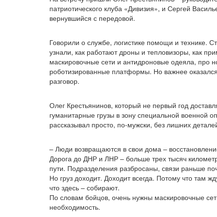
патриотического клуба
«Дивизия
», и Сергей Василь
вернувшийся с передовой.
Говорили о службе, логистике помощи и технике. 
узнали, как работают дроны и тепловизоры, как пр
маскировочные сети и антидроновые одеяла, про 
роботизированные платформы. Но важнее оказалс
разговор.
Олег Крестьянинов, который не первый год доставл
гуманитарные грузы в зону специальной военной о
рассказывал просто, по-мужски, без лишних детале
– Люди возвращаются в свои дома – восстановление
Дорога до ДНР и ЛНР – больше трех тысяч километр
пути. Подразделения разбросаны, связи раньше поч
Но груз доходит. Доходит всегда. Потому что там жд
что здесь – собирают.
По словам бойцов, очень нужны маскировочные сети
необходимость.