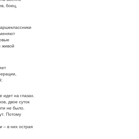
ев, боец,
Старшеклассники
именяют
новые
я живой
яет
перации,
й:
 идет на глазах.
ов, двое суток
ти не было.
ут. Потому
 – в них острая