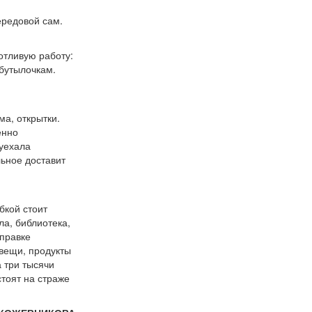
ередовой сам.
отливую работу:
бутылочкам.
ма, открытки.
енно
 уехала
ьное доставит
бкой стоит
ла, библиотека,
правке
 вещи, продукты
а три тысячи
стоят на страже