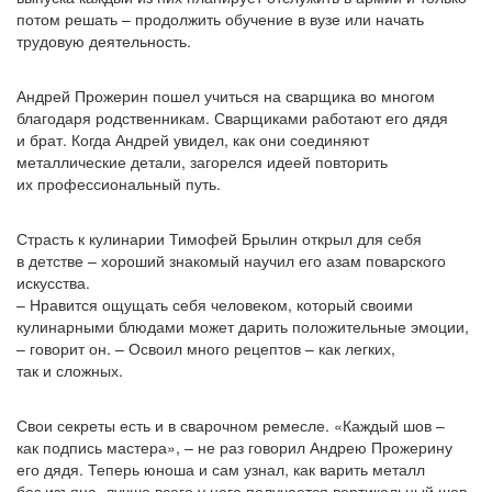
потом решать – продолжить обучение в вузе или начать
трудовую деятельность.
Андрей Прожерин пошел учиться на сварщика во многом
благодаря родственникам. Сварщиками работают его дядя
и брат. Когда Андрей увидел, как они соединяют
металлические детали, загорелся идеей повторить
их профессиональный путь.
Страсть к кулинарии Тимофей Брылин открыл для себя
в детстве – хороший знакомый научил его азам поварского
искусства.
– Нравится ощущать себя человеком, который своими
кулинарными блюдами может дарить положительные эмоции,
– говорит он. – Освоил много рецептов – как легких,
так и сложных.
Свои секреты есть и в сварочном ремесле.
«Каждый
шов –
как подпись мастера», – не раз говорил Андрею Прожерину
его дядя. Теперь юноша и сам узнал, как варить металл
без изъяна, лучше всего у него получается вертикальный шов.