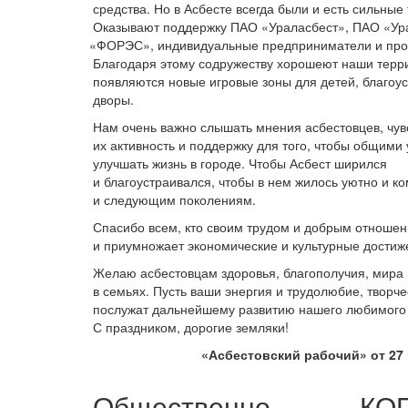
средства. Но в Асбесте всегда были и есть сильные
Оказывают поддержку ПАО
«Ураласбест
», ПАО
«Ур
«ФОРЭС
», индивидуальные предприниматели и про
Благодаря этому содружеству хорошеют наши терр
появляются новые игровые зоны для детей, благоу
дворы.
Нам очень важно слышать мнения асбестовцев, чув
их активность и поддержку для того, чтобы общими
улучшать жизнь в городе. Чтобы Асбест ширился
и благоустраивался, чтобы в нем жилось уютно и к
и следующим поколениям.
Спасибо всем, кто своим трудом и добрым отноше
и приумножает экономические и культурные достиж
Желаю асбестовцам здоровья, благополучия, мира 
в семьях. Пусть ваши энергия и трудолюбие, творч
послужат дальнейшему развитию нашего любимого 
С праздником, дорогие земляки!
«Асбестовский
рабочий» от 27 
Общественно-
КО