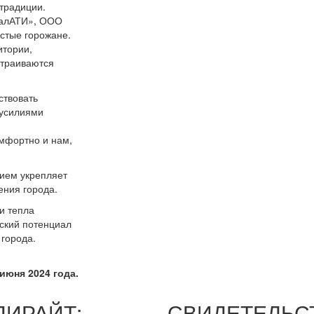
 традиции.
алАТИ
», ООО
стые горожане.
итории,
страиваются
ствовать
 усилиями
омфортно и нам,
нием укрепляет
ения города.
и тепла
еский потенциал
города.
июня 2024 года.
ПИРАЙТ:
СВИДЕТЕЛЬС