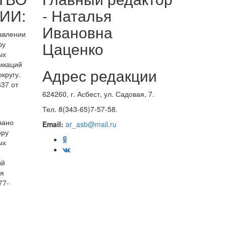
ИИ:
- Наталья
Ивановна
равлении
Цаценко
ру
ых
икаций
Адрес редакции
кругу.
37 от
624260, г. Асбест, ул. Садовая, 7.
Тел. 8(343-65)7-57-58.
вано
Email:
ar_asb@mail.ru
ору
ых
ый
ия
77-