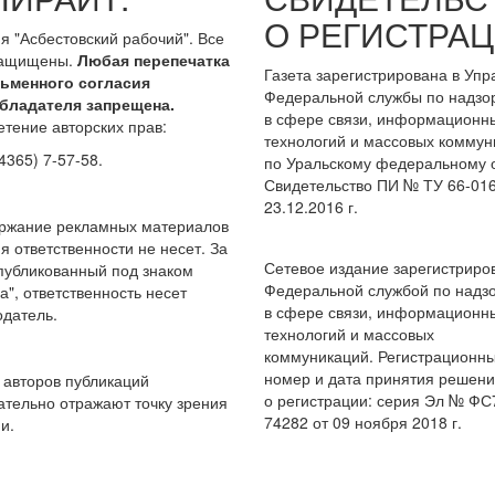
О РЕГИСТРАЦ
я "Асбестовский рабочий". Все
защищены.
Любая перепечатка
Газета зарегистрирована в Уп
сьменного согласия
Федеральной службы по надзо
бладателя запрещена.
в сфере связи, информационн
тение авторских прав:
технологий и массовых коммун
4365) 7-57-58.
по Уральскому федеральному о
Свидетельство ПИ № ТУ 66-016
23.12.2016 г.
ержание рекламных материалов
я ответственности не несет. За
Сетевое издание зарегистриро
опубликованный под знаком
Федеральной службой по надз
а", ответственность несет
в сфере связи, информационн
датель.
технологий и массовых
коммуникаций. Регистрационн
номер и дата принятия решен
авторов публикаций
о регистрации: серия Эл № ФС
ательно отражают точку зрения
74282 от 09 ноября 2018 г.
и.