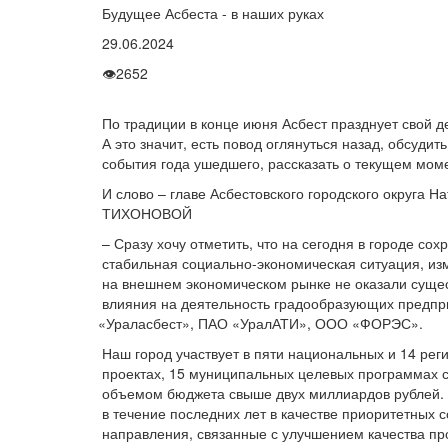
Будущее Асбеста - в наших руках
29.06.2024
👁
2652
По традиции в конце июня Асбест празднует свой д
А это значит, есть повод оглянуться назад, обсудит
события года ушедшего, рассказать о текущем мом
И слово – главе Асбестовского городского округа Н
ТИХОНОВОЙ
– Сразу хочу отметить, что на сегодня в городе сох
стабильная социально-экономическая ситуация, и
на внешнем экономическом рынке не оказали суще
влияния на деятельность градообразующих предпр
«Ураласбест
», ПАО
«УралАТИ
», ООО
«ФОРЭС
».
Наш город участвует в пяти национальных и 14 ре
проектах, 15 муниципальных целевых программах 
объемом бюджета свыше двух миллиардов рублей. 
в течение последних лет в качестве приоритетных 
направления, связанные с улучшением качества п