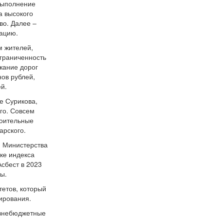
 выполнение
а высокого
во. Далее –
тацию.
м жителей,
ограниченность
ржание дорог
ов рублей,
й.
е Сурикова,
го. Совсем
роительные
арского.
я Министерства
ке индекса
Асбест в 2023
ы.
тетов, который
тирования.
 внебюджетные