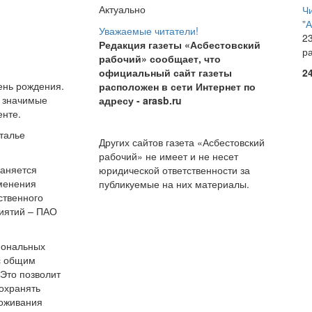
Актуально
Ч
"
Уважаемые читатели!
23
Редакция газеты «Асбестовский
р
рабочий» сообщает, что
официальный сайт газеты
2
ень рождения.
расположен в сети Интернет по
ь значимые
адресу
- arasb.ru
енте.
аталье
Других сайтов газета «Асбестовский
рабочий» не имеет и не несет
раняется
юридической ответственности за
зменения
публикуемые на них материалы.
ственного
иятий – ПАО
гиональных
с общим
Это позволит
сохранять
роживания