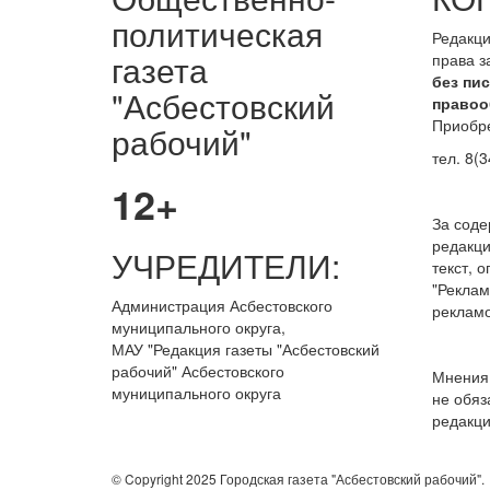
политическая
Редакци
газета
права 
без пи
"Асбестовский
правоо
Приобре
рабочий"
тел. 8(3
12+
За сод
редакци
УЧРЕДИТЕЛИ:
текст, 
"Реклам
Администрация Асбестовского
рекламо
муниципального округа,
МАУ
"Редакция
газеты "Асбестовский
рабочий" Асбестовского
Мнения 
муниципального округа
не обяз
редакци
© Copyright 2025 Городская газета "Асбестовский рабочий".