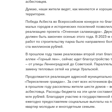
асбестовцев.
Думаю, наши жители видят, как меняются и хороше
территории.
Победа Асбеста во Всероссийском конкурсе по благ
малых городов и исторических поселений позволил
реализацию проекта
«Огненная
саламандра». Двух
должен быть закончен осенью этого года. В 2023-м
работ по строительству парка было направлено бо
ста миллионов рублей.
В прошлом году также реализован второй этап благ
аллеи
«Горный
лен», сейчас идет благоустройство 
– от улицы Ленинградской до Советской. Параллел
замену тепловых сетей на улице Уральской.
Продолжается реализация адресной муниципальн
«Переселение
граждан». За счет всех источников 
в прошлом году расселены жители шести домов – в
асбестовца. Расходы бюджета на эти цели составил
млн рублей. Благодаря участию в государственной
ежегодно предоставляем социальные выплаты на 
квартир молодым и многодетным семьям.