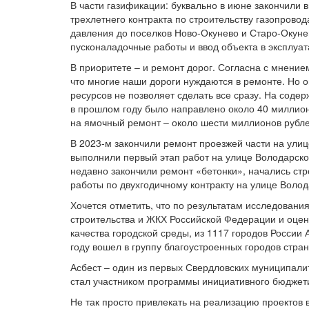
В части газификации: буквально в июне закончили
трехлетнего контракта по строительству газопровод
давления до поселков Ново-Окунево и Старо-Окуне
пусконаладочные работы и ввод объекта в эксплуа
В приоритете – и ремонт дорог. Согласна с мнение
что многие наши дороги нуждаются в ремонте. Но 
ресурсов не позволяет сделать все сразу. На соде
в прошлом году было направлено около 40 миллион
на ямочный ремонт – около шести миллионов рубле
В 2023-м закончили ремонт проезжей части на улиц
выполнили первый этап работ на улице Володарско
недавно закончили ремонт
«бетонки
», начались ст
работы по двухгодичному контракту на улице Волод
Хочется отметить, что по результатам исследовани
строительства и ЖКХ Российской Федерации и оцен
качества городской среды, из 1117 городов России 
году вошел в группу благоустроенных городов стран
Асбест – один из первых Свердловских муниципали
стал участником программы инициативного бюдже
Не так просто привлекать на реализацию проектов