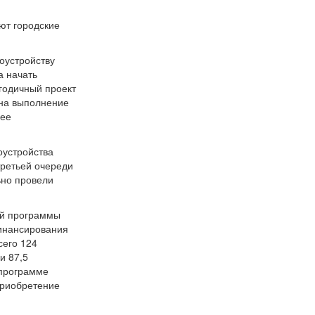
ют городские
оустройству
а начать
годичный проект
 на выполнение
лее
оустройства
третьей очереди
ьно провели
ой программы
финансирования
сего 124
и 87,5
 программе
приобретение