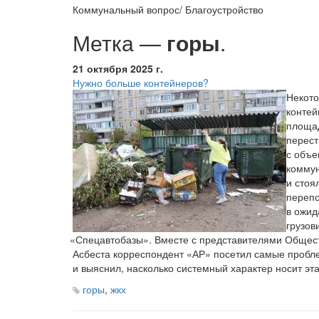
Коммунальный вопрос/ Благоустройство
Метка —
горы
.
21 октября 2025 г.
Нужно больше контейнеров?
Некот
конте
площад
перест
с объе
коммун
и стоя
переп
в ожид
грузов
«Спецавтобазы
». Вместе с представителями Общес
Асбеста корреспондент
«АР
» посетил самые пробл
и выяснил, насколько системный характер носит эт
горы
,
жкх