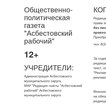
Общественно-
КО
политическая
Редакци
газета
права 
без пи
"Асбестовский
правоо
Приобре
рабочий"
тел. 8(3
12+
За сод
редакци
УЧРЕДИТЕЛИ:
текст, 
"Реклам
Администрация Асбестовского
рекламо
муниципального округа,
МАУ
"Редакция
газеты "Асбестовский
рабочий" Асбестовского
Мнения 
муниципального округа
не обяз
редакци