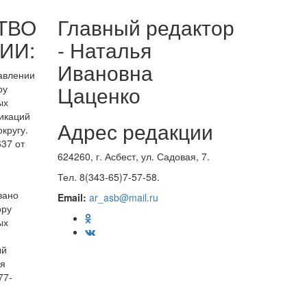
ТВО
Главный редактор
ИИ:
- Наталья
Ивановна
равлении
Цаценко
ру
ых
икаций
Адрес редакции
кругу.
37 от
624260, г. Асбест, ул. Садовая, 7.
Тел. 8(343-65)7-57-58.
вано
Email:
ar_asb@mail.ru
ору
ых
ый
ия
77-