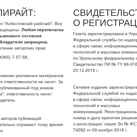
ПИРАЙТ:
СВИДЕТЕЛЬС
О РЕГИСТРАЦ
я "Асбестовский рабочий". Все
защищены.
Любая перепечатка
Газета зарегистрирована в Уп
сьменного согласия
Федеральной службы по надзо
бладателя запрещена.
в сфере связи, информационн
тение авторских прав:
технологий и массовых коммун
4365) 7-57-58.
по Уральскому федеральному о
Свидетельство ПИ № ТУ 66-016
23.12.2016 г.
ержание рекламных материалов
я ответственности не несет. За
Сетевое издание зарегистриро
опубликованный под знаком
Федеральной службой по надз
а", ответственность несет
в сфере связи, информационн
датель.
технологий и массовых
коммуникаций. Регистрационн
номер и дата принятия решен
авторов публикаций
о регистрации: серия Эл № ФС
ательно отражают точку зрения
74282 от 09 ноября 2018 г.
и.