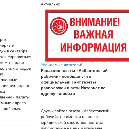
Актуально
орые
йнерные
ки в сентябре
али справляться
мом твердых
Уважаемые читатели!
альных отходов
Редакция газеты «Асбестовский
ли
рабочий» сообщает, что
олненные
официальный сайт газеты
ании очередного
расположен в сети Интернет по
ика
адресу
- arasb.ru
твенной палаты
емные адреса
а проблема.
Других сайтов газета «Асбестовский
рабочий» не имеет и не несет
юридической ответственности за
публикуемые на них материалы.