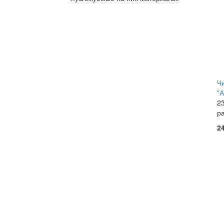
Ч
"
23
р
2