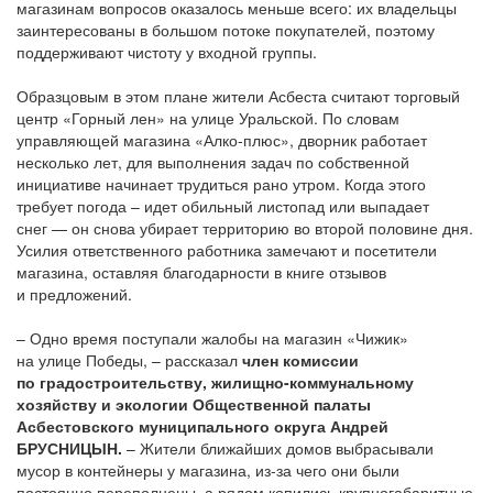
магазинам вопросов оказалось меньше всего: их владельцы
заинтересованы в большом потоке покупателей, поэтому
поддерживают чистоту у входной группы.
Образцовым в этом плане жители Асбеста считают торговый
центр
«Горный
лен» на улице Уральской. По словам
управляющей магазина
«Алко
-плюс», дворник работает
несколько лет, для выполнения задач по собственной
инициативе начинает трудиться рано утром. Когда этого
требует погода – идет обильный листопад или выпадает
снег — он снова убирает территорию во второй половине дня.
Усилия ответственного работника замечают и посетители
магазина, оставляя благодарности в книге отзывов
и предложений.
– Одно время поступали жалобы на магазин
«Чижик
»
на улице Победы, – рассказал
член комиссии
по градостроительству, жилищно-коммунальному
хозяйству и экологии Общественной палаты
Асбестовского муниципального округа Андрей
БРУСНИЦЫН.
– Жители ближайших домов выбрасывали
мусор в контейнеры у магазина, из-за чего они были
постоянно переполнены, а рядом копились крупногабаритные